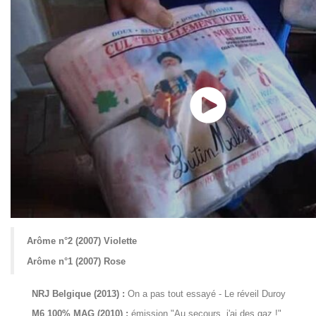
Arôme n°2 (2007) Violette
Arôme n°1 (2007) Rose
NRJ Belgique (2013) :
On a pas tout essayé - Le réveil Duroy
M6 100% MAG (2010) :
émission "Au secours, j'ai des gaz !"