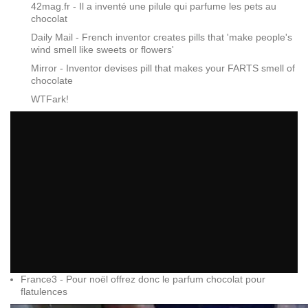
42mag.fr - Il a inventé une pilule qui parfume les pets au
chocolat
Daily Mail - French inventor creates pills that 'make people's
wind smell like sweets or flowers'
Mirror - Inventor devises pill that makes your FARTS smell of
chocolate
WTFark!
France3 - Pour noël offrez donc le parfum chocolat pour
flatulences