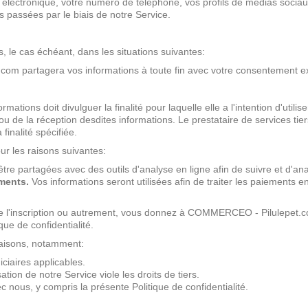
électronique, votre numéro de téléphone, vos profils de médias sociaux
es passées par le biais de notre Service.
le cas échéant, dans les situations suivantes:
 partagera vos informations à toute fin avec votre consentement exp
ations doit divulguer la finalité pour laquelle elle a l'intention d'utili
de la réception desdites informations. Le prestataire de services tiers 
finalité spécifiée.
ur les raisons suivantes:
re partagées avec des outils d'analyse en ligne afin de suivre et d'anal
ments.
Vos informations seront utilisées afin de traiter les paiement
 de l'inscription ou autrement, vous donnez à COMMERCEO - Pilulepet.co
ue de confidentialité.
raisons, notamment:
ciaires applicables.
tion de notre Service viole les droits de tiers.
 nous, y compris la présente Politique de confidentialité.