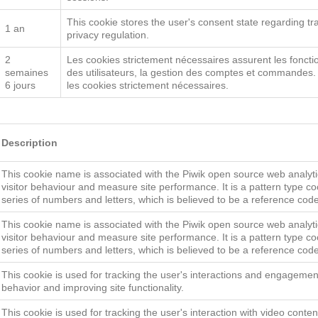
5 mois 4
interaction avec le site. Il enregistre les données sur l
semaines
et paramètres de confidentialité, en veillant à ce que l
sessions.
This cookie stores the user's consent state regarding tr
1 an
privacy regulation.
2
Les cookies strictement nécessaires assurent les foncti
semaines
des utilisateurs, la gestion des comptes et commandes. 
6 jours
les cookies strictement nécessaires.
Description
This cookie name is associated with the Piwik open source web analytic
visitor behaviour and measure site performance. It is a pattern type co
series of numbers and letters, which is believed to be a reference code
This cookie name is associated with the Piwik open source web analytic
visitor behaviour and measure site performance. It is a pattern type co
series of numbers and letters, which is believed to be a reference code
This cookie is used for tracking the user's interactions and engagemen