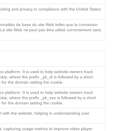
e consentement du visiteur concernant diverses politiques
eurs préférences soient honorées lors des prochaines
acking and privacy in compliance with the United States
onnalités de base du site Web telles que la connexion
Le site Web ne peut pas être utilisé correctement sans
s platform. It is used to help website owners track
okie, where the prefix _pk_id is followed by a short
 for the domain setting the cookie.
s platform. It is used to help website owners track
okie, where the prefix _pk_ses is followed by a short
 for the domain setting the cookie.
t with the website, helping in understanding user