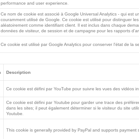
behavior and improving site functionality.
This cookie is used for tracking the user's interaction with video cont
performance and user experience.
Ce nom de cookie est associé à Google Universal Analytics - qui est un
couramment utilisé de Google. Ce cookie est utilisé pour distinguer le
aléatoirement comme identifiant client. Il est inclus dans chaque deman
données de visiteur, de session et de campagne pour les rapports d'an
Ce cookie est utilisé par Google Analytics pour conserver l'état de la s
n
Description
Ce cookie est défini par YouTube pour suivre les vues des vidéos in
Ce cookie est défini par Youtube pour garder une trace des préféren
dans les sites; il peut également déterminer si le visiteur du site util
Youtube.