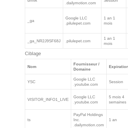
v1st
1 an
.dailymotion.com
Dailymotion
dmvk
Session
.dailymotion.com
Google LLC
1 an 1
_ga
.pilulepet.com
mois
1 an 1
_ga_NR2J9SF68J
.pilulepet.com
mois
Ciblage
Fournisseur /
Nom
Expiratio
Domaine
Google LLC
YSC
Session
.youtube.com
Google LLC
5 mois 4
VISITOR_INFO1_LIVE
.youtube.com
semaines