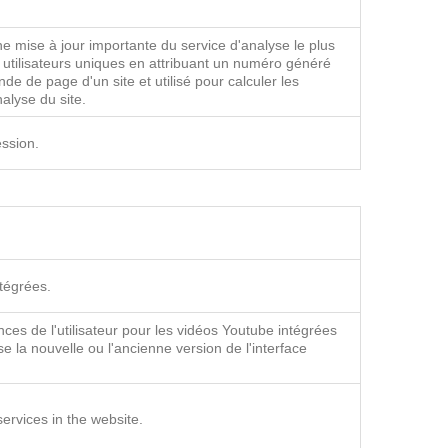
ent, capturing usage metrics to improve video player
e mise à jour importante du service d'analyse le plus
s utilisateurs uniques en attribuant un numéro généré
de de page d'un site et utilisé pour calculer les
alyse du site.
ession.
tégrées.
ces de l'utilisateur pour les vidéos Youtube intégrées
ise la nouvelle ou l'ancienne version de l'interface