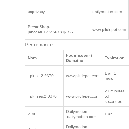
YouTube
VISITOR_PRIVACY_METADATA
.youtube.com
usprivacy
.dailymotion.com
PrestaShop-
.www.pilulepet.com
[abcdef0123456789]{32}
Performance
Fournisseur /
Nom
Expiration
Domaine
1 an 1
_pk_id.2.9370
www.pilulepet.com
mois
29 minutes
_pk_ses.2.9370
www.pilulepet.com
59
secondes
Dailymotion