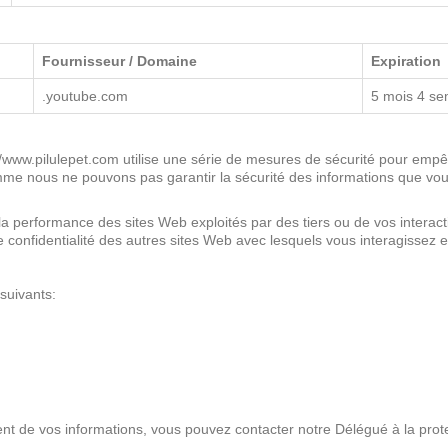
This cookie is generally provided by PayPal and supports payment s
Fournisseur / Domaine
Expiration
.youtube.com
5 mois 4 se
/www.pilulepet.com utilise une série de mesures de sécurité pour empêche
mme nous ne pouvons pas garantir la sécurité des informations que vou
performance des sites Web exploités par des tiers ou de vos interact
onfidentialité des autres sites Web avec lesquels vous interagissez e
 suivants: