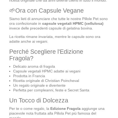
ricetta originale che da anni diverte clienti in tutto il mondo.
Ora con Capsule Vegane
Siamo lieti di annunciare che tutte le nostre Pillole Pet sono
ora confezionate in
capsule vegetali HPMC (cellulosa)
invece delle precedenti capsule di gelatina bovina.
La ricetta rimane invariata, mentre le capsule sono ora
adatte anche ai vegani.
Perché Scegliere l'Edizione
Fragola?
Delicato aroma di fragola
Capsule vegetali HPMC adatte ai vegani
Prodotta in Francia
Ricetta originale di Christian Poincheval
Un regalo originale e divertente
Perfetta per compleanni, feste e Secret Santa
Un Tocco di Dolcezza
Per te o come regalo, la
Edizione Fragola
aggiunge una
piacevole nota fruttata alla Pillola Pet più famosa del