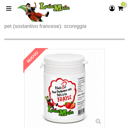
0
pet
(sostantivo francese):
scoreggia
NUOVO